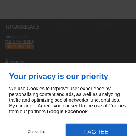
TD CARRELAGE
Les Nocheries
72510
MANSIGNÉ
09 74 56 84 30
À propos
Accueil
Your privacy is our priority
Contactez-nous
Mentions légales
Plan du site
We use Cookies to improve user experience by
personalising content and ads, as well as analyzing
traffic and optimizing social networks functionalities.
Suivez nous :
By clicking "I Agree" you consent to the use of Cookies
from our partners
Google
Facebook
.
I AGREE
Customize