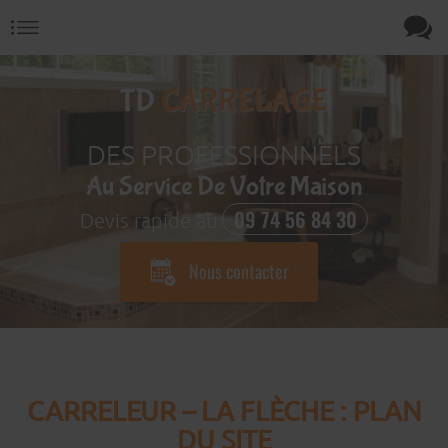
TD
CARRELAGE
DES PROFESSIONNELS
Au Service De Votre Maison
09 74 56 84 30
Devis rapide au
Nous contacter
CARRELEUR – LA FLÈCHE : PLAN
DU SITE